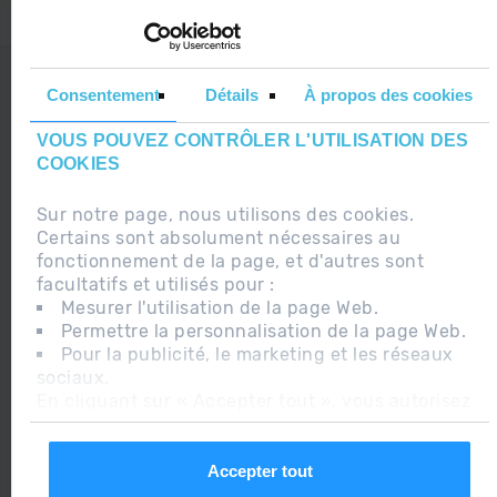
INFORMATION LÉGALE
Consentement
Détails
À propos des cookies
INFORMATION COMPLÉMENTAIRE RGPDUE
VOUS POUVEZ CONTRÔLER L'UTILISATION DES
AS-TU UN DOUTE ?
COOKIES
Sur notre page, nous utilisons des cookies.
Certains sont absolument nécessaires au
fonctionnement de la page, et d'autres sont
facultatifs et utilisés pour :
2015 ANDORRA
Mesurer l'utilisation de la page Web.
BEST SKI
Permettre la personnalisation de la page Web.
RESORT
Pour la publicité, le marketing et les réseaux
sociaux.
En cliquant sur « Accepter tout », vous autorisez
l'installation des cookies. Si vous préférez les
configurer vous-même, cliquez sur « Configurer
2018
».
Accepter tout
CERTIFICADO
EXCELENCIA