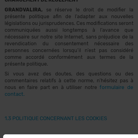
GRANDVALIRA,
se réserve le droit de modifier la
présente politique afin de l’adapter aux nouvelles
législations ou jurisprudences. Ces modifications seront
communiquées aussi longtemps à l’avance que
nécessaire sur notre site Internet, sans préjudice de la
revendication du consentement nécessaire des
personnes concernées lorsqu’il n’est pas considéré
comme accordé conformément aux termes de la
présente politique.
Si vous avez des doutes, des questions ou des
commentaires relatifs à cette norme, n’hésitez pas à
formulaire de
nous en faire part en à utiliser notre
contact
.
1.3 POLITIQUE CONCERNANT LES COOKIES