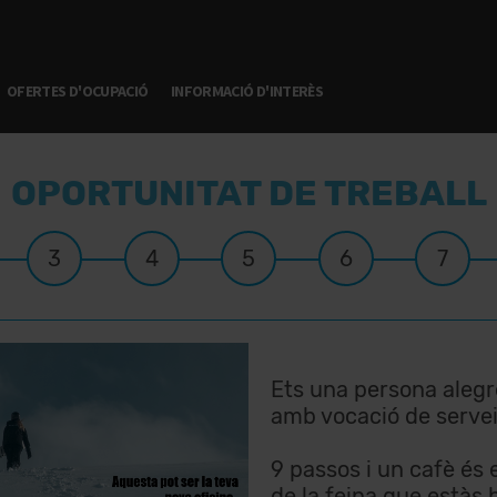
OFERTES D'OCUPACIÓ
INFORMACIÓ D'INTERÈS
OPORTUNITAT DE TREBALL
3
4
5
6
7
Ets una persona alegr
amb vocació de serve
9 passos i un cafè és 
de la feina que estàs 