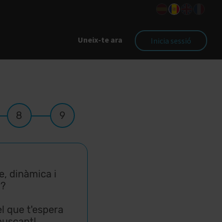
Uneix-te ara
Inicia sessió
8
9
e, dinàmica i
i?
el que t'espera
buscant!