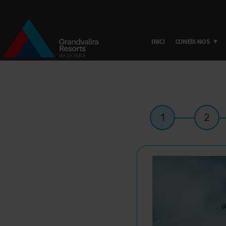
INICI
CONEIX-NOS
Vés al contingut
1
2
MULTIPAGE