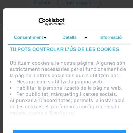
Inscriure
Inicia sessió
NOTA LEGAL
Consentiment
Detalls
Informació
INFORMACIÓ ADDICIONAL RGPDUE
TU POTS CONTROLAR L'ÚS DE LES COOKIES
TENS CAP DUBTE O PROBLEMA?
Utilitzem cookies a la nostra pàgina. Algunes són
estrictament necessàries per al funcionament de
la pàgina, i altres opcionals que s'utilitzen per:
Mesurar com s'utilitza la pàgina web.
Habilitar la personalització de la pàgina web.
2015 ANDORRA
Per publicitat, màrqueting i xarxes socials.
BEST SKI
Al punxar a 'D'acord totes', permets la instal·lació
RESORT
de les cookies. Si prefereixes configurar-les tu
mateix, punxa a 'Configura'.