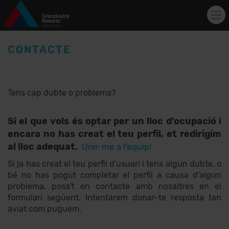
Tog
nav
Vés al contingut
CONTACTE
Tens cap dubte o problema?
Si el que vols és optar per un lloc d'ocupació i
encara no has creat el teu perfil, et redirigim
al lloc adequat.
Unir-me a l'equip!
Si ja has creat el teu perfil d'usuari i tens algun dubte, o
bé no has pogut completar el perfil a causa d'algun
problema, posa't en contacte amb nosaltres en el
formulari següent. Intentarem donar-te resposta tan
aviat com puguem.