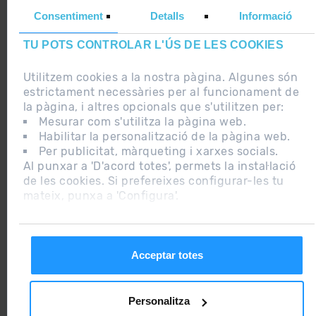
INFORMACIÓ ADDICIONAL RGPDUE
Consentiment
Detalls
Informació
TENS CAP DUBTE O PROBLEMA?
TU POTS CONTROLAR L'ÚS DE LES COOKIES
Utilitzem cookies a la nostra pàgina. Algunes són
estrictament necessàries per al funcionament de
la pàgina, i altres opcionals que s'utilitzen per:
Mesurar com s'utilitza la pàgina web.
2015 ANDORRA
Habilitar la personalització de la pàgina web.
BEST SKI
Per publicitat, màrqueting i xarxes socials.
RESORT
Al punxar a 'D'acord totes', permets la instal·lació
de les cookies. Si prefereixes configurar-les tu
mateix, punxa a 'Configura'.
2018
CERTIFICADO
EXCELENCIA
Acceptar totes
Personalitza
2019
RGPDUE / LSSI
WEB