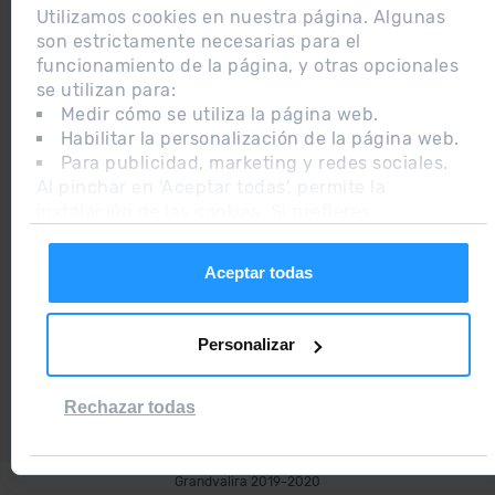
Utilizamos cookies en nuestra página. Algunas
son estrictamente necesarias para el
funcionamiento de la página, y otras opcionales
se utilizan para:
2015 ANDORRA
Medir cómo se utiliza la página web.
BEST SKI
Habilitar la personalización de la página web.
RESORT
Para publicidad, marketing y redes sociales.
Al pinchar en 'Aceptar todas', permite la
instalación de las cookies. Si prefieres
configurarlas tú mismo, pincha en 'Configurar'.
2018
Aceptar todas
CERTIFICADO
EXCELENCIA
Personalizar
2019
RGPDUE / LSSI
WEB
Rechazar todas
ADEQUADA
Grandvalira 2019-2020