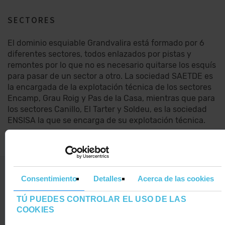
SECTORES
El dominio esquiable Grandvalira está formado por 6
diferentes sectores, todos enlazados por pistas y
remontes por lo que no es necesario quitarse los esquís
para pasar de un sector a otro. La sociedad SAETDE es
la encargada de la explotación técnica de los sectores
Encamp, Grau Roig y Pas de la Casa, mientras que para
los sectores Canillo, El Tarter y Soldeu, es la sociedad
ENSISA la que se encarga de su explotación técnica.
NOTA LEGAL
Consentimiento
Detalles
Acerca de las cookies
INFORMACIÓN ADICIONAL RGPDUE
TÚ PUEDES CONTROLAR EL USO DE LAS
¿ TIENES ALGUNA DUDA ?
COOKIES