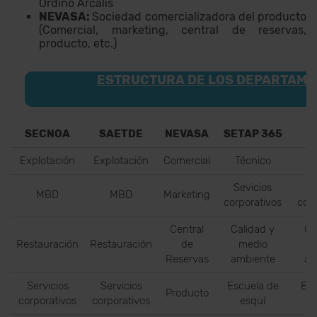
Ordino Arcalís
NEVASA:
Sociedad comercializadora del producto
(Comercial, marketing, central de reservas,
producto, etc.)
ESTRUCTURA DE LOS DEPARTAM
SECNOA
SAETDE
NEVASA
SETAP 365
E
Explotación
Explotación
Comercial
Técnico
T
Sevicios
Se
MBD
MBD
Marketing
corporativos
corp
Central
Calidad y
Ca
Restauración
Restauración
de
medio
Reservas
ambiente
am
Servicios
Servicios
Escuela de
Esc
Producto
corporativos
corporativos
esquí