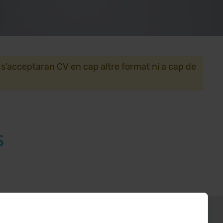
 s'acceptaran CV en cap altre format ni a cap de
S