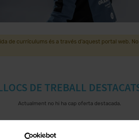
lida de currículums és a través d'aquest portal web. No
LLOCS DE TREBALL DESTACAT
Actualment no hi ha cap oferta destacada.