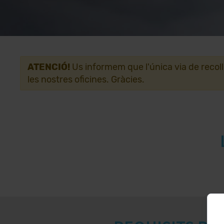
ATENCIÓ!
Us informem que l'única via de recol
les nostres oficines. Gràcies.