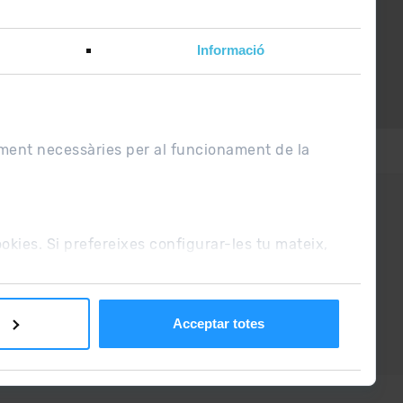
Informació
uí
.
ament necessàries per al funcionament de la
roblema?
cookies. Si prefereixes configurar-les tu mateix,
2019
RGPDUE / LSSI
WEB
ADEQUADA
Acceptar totes