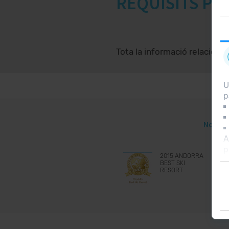
REQUISITS PE
Tota la informació relaciona
U
p
Nota le
A
p
2015 ANDORRA
BEST SKI
RESORT