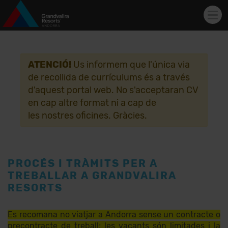
Tog
navi
Vés al contingut
ATENCIÓ!
Us informem que l'única via
de recollida de currículums és a través
d'aquest portal web. No s'acceptaran CV
en cap altre format ni a cap de
les nostres oficines. Gràcies.
PROCÉS I TRÀMITS PER A
TREBALLAR A GRANDVALIRA
RESORTS
Es recomana no viatjar a Andorra sense un contracte o
precontracte de treball; les vacants són limitades i la