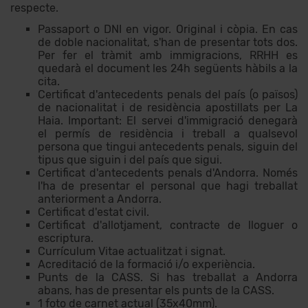
respecte.
Passaport o DNI en vigor. Original i còpia. En cas
de doble nacionalitat, s'han de presentar tots dos.
Per fer el tràmit amb immigracions, RRHH es
quedarà el document les 24h següents hàbils a la
cita.
Certificat d'antecedents penals del país (o països)
de nacionalitat i de residència apostillats per La
Haia. Important: El servei d'immigració denegarà
el permís de residència i treball a qualsevol
persona que tingui antecedents penals, siguin del
tipus que siguin i del país que sigui.
Certificat d'antecedents penals d'Andorra. Només
l'ha de presentar el personal que hagi treballat
anteriorment a Andorra.
Certificat d'estat civil.
Certificat d'allotjament, contracte de lloguer o
escriptura.
Currículum Vitae actualitzat i signat.
Acreditació de la formació i/o experiència.
Punts de la CASS. Si has treballat a Andorra
abans, has de presentar els punts de la CASS.
1 foto de carnet actual (35x40mm).