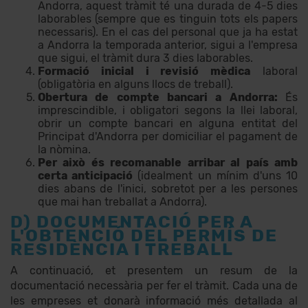
Andorra, aquest tràmit té una durada de 4-5 dies
laborables (sempre que es tinguin tots els papers
necessaris). En el cas del personal que ja ha estat
a Andorra la temporada anterior, sigui a l'empresa
que sigui, el tràmit dura 3 dies laborables.
Formació inicial i revisió mèdica
laboral
(obligatòria en alguns llocs de treball).
Obertura de compte bancari a Andorra:
És
imprescindible, i obligatori segons la llei laboral,
obrir un compte bancari en alguna entitat del
Principat d'Andorra per domiciliar el pagament de
la nòmina.
Per això és recomanable arribar al país amb
certa anticipació
(idealment un mínim d'uns 10
dies abans de l'inici, sobretot per a les persones
que mai han treballat a Andorra).
D) DOCUMENTACIÓ PER A
L'OBTENCIÓ DEL PERMÍS DE
RESIDÈNCIA I TREBALL
A continuació, et presentem un resum de la
documentació necessària per fer el tràmit. Cada una de
les empreses et donarà informació més detallada al