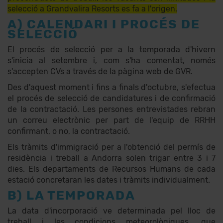
selecció a Grandvalira Resorts es fa a l'origen.
A) CALENDARI I PROCÉS DE
SELECCIÓ
El procés de selecció per a la temporada d'hivern
s'inicia al setembre i, com s'ha comentat, només
s'accepten CVs a través de la pàgina web de GVR.
Des d'aquest moment i fins a finals d'octubre, s'efectua
el procés de selecció de candidatures i de confirmació
de la contractació. Les persones entrevistades rebran
un correu electrònic per part de l'equip de RRHH
confirmant, o no, la contractació.
Els tràmits d'immigració per a l'obtenció del permís de
residència i treball a Andorra solen trigar entre 3 i 7
dies. Els departaments de Recursos Humans de cada
estació concretaran les dates i tràmits individualment.
B) LA TEMPORADA
La data d'incorporació ve determinada pel lloc de
treball i les condicions meteorològiques, que