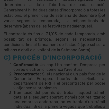
determinen la data d'obertura de cada estació.
Generalment hi ha dues dates d'incorporació a totes les
estacions: el primer cap de setmana de desembre (pot
variar segons la temporada) i a mitjans-finals de
desembre (abans de les festivitats nadalenques).
El contracte és fins al 31/03 de cada temporada, amb
possibilitat de pròrroga, segons les necessitats i
condicions, fins al tancament de l'estació (que sol ser a
mitjans d'abril o al voltant de la Setmana Santa).
C) PROCÉS D'INCORPORACIÓ
Confirmació:
Un cop t'ho confirmi l'empresa per
correu electrònic, comença l'aventura.
Precontracte:
Si ets nacional d'un país fora de la
Comunitat Europea, hauràs de sol·licitar al
departament de RRHH el precontracte per poder
viatjar sense problemes.
Tramitació del permís de treball: aquest tràmit,
detallat al següent apartat, només pot realitzar-lo
una empresa andorrana, no es tracta d'un tràmit
individual. Si és la primera vegada que treballes a