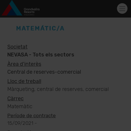
Tog
navi
Vés al contingut
MATEMÁTIC/A
Societat
NEVASA - Tots els sectors
Àrea d'interès
Central de reserves-comercial
Lloc de treball
Màrqueting, central de reserves, comercial
Càrrec
Matemàtic
Període de contracte
15/09/2021
-